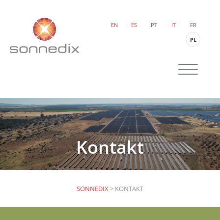
EN
ES
PT
IT
FR
PL
Kontakt
SONNEDIX
>
KONTAKT