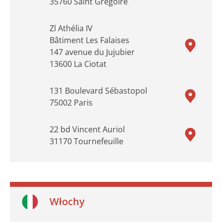
35760 Saint Grégoire
Zl Athélia IV
Bâtiment Les Falaises
147 avenue du Jujubier
13600 La Ciotat
131 Boulevard Sébastopol
75002 Paris
22 bd Vincent Auriol
31170 Tournefeuille
Włochy