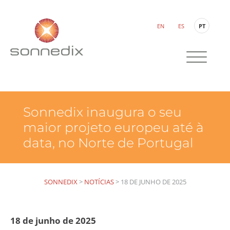
EN
ES
PT
Sonnedix inaugura o seu
maior projeto europeu até à
data, no Norte de Portugal
SONNEDIX
>
NOTÍCIAS
>
18 DE JUNHO DE 2025
18 de junho de 2025